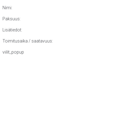
Nimi:
Paksuus:
Lisätiedot:
Toimitusaika / saatavuus:
viilit_popup