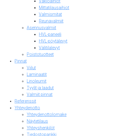
Vakioaihiot
Mittatilausaihiot
Valmismitat
Reunavalmiit
Asennusvalmiit
HVL-paneeli
HVL-pöytälevyt
Välitilalevyt
Poistotuotteet
Pinnat
Viilut
Laminaatit
Linoleumit
Tyylit ja laadut
Valmiit pinnat
Referenssit
Yhteydenotto
Yhteydenottolomake
Näytetilaus
Yhteyshenkilöt
Tiedostopankki