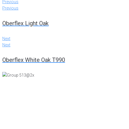
Previous
Previous
Oberflex Light Oak
Next
Next
Oberflex White Oak T990
KONTTORI JA VIILUTEHDAS
Tiiriskankaankuja 4
15860 Hollola
(03) 874 340
LEVYTEHDAS
Tiiriskankaantie 3 ovi 27
15860 Hollola