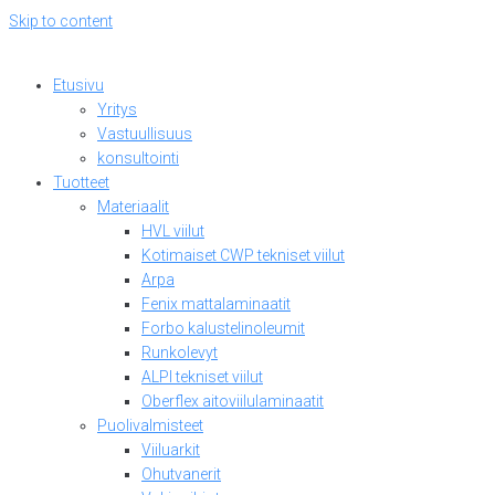
Skip to content
Etusivu
Yritys
Vastuullisuus
konsultointi
Tuotteet
Materiaalit
HVL viilut
Kotimaiset CWP tekniset viilut
Arpa
Fenix mattalaminaatit
Forbo kalustelinoleumit
Runkolevyt
ALPI tekniset viilut
Oberflex aitoviilulaminaatit
Puolivalmisteet
Viiluarkit
Ohutvanerit