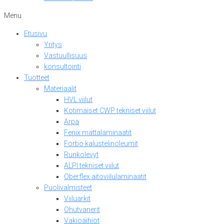
Menu
Etusivu
Yritys
Vastuullisuus
konsultointi
Tuotteet
Materiaalit
HVL viilut
Kotimaiset CWP tekniset viilut
Arpa
Fenix mattalaminaatit
Forbo kalustelinoleumit
Runkolevyt
ALPI tekniset viilut
Oberflex aitoviilulaminaatit
Puolivalmisteet
Viiluarkit
Ohutvanerit
Vakioaihiot