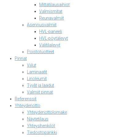
Mittatilausaihiot
Valmismitat
Reunavalmiit
Asennusvalmiit
HVL-paneeli
HVL-pöytälevyt
Välitilalevyt
Poistotuotteet
Pinnat
Viilut
Laminaatit
Linoleumit
Tyylit ja laadut
Valmiit pinnat
Referenssit
Yhteydenotto
Yhteydenottolomake
Näytetilaus
Yhteyshenkilöt
Tiedostopankki