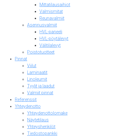
Mittatilausaihiot
Valmismitat
Reunavalmiit
Asennusvalmiit
HVL-paneeli
HVL-pöytälevyt
Välitilalevyt
Poistotuotteet
Pinnat
Viilut
Laminaatit
Linoleumit
Tyylit ja laadut
Valmiit pinnat
Referenssit
Yhteydenotto
Yhteydenottolomake
Näytetilaus
Yhteyshenkilöt
Tiedostopankki