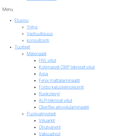
Menu
Etusivu
Yritys
Vastuullisuus
konsultointi
Tuotteet
Materiaalit
HVL viilut
Kotimaiset CWP tekniset viilut
Arpa
Fenix mattalaminaatit
Forbo kalustelinoleumit
Runkolevyt
ALPI tekniset viilut
Oberflex aitoviilulaminaatit
Puolivalmisteet
Viiluarkit
Ohutvanerit
Vakioaihiot