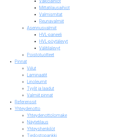
Vakioaihiot
Mittatilausaihiot
Valmismitat
Reunavalmiit
Asennusvalmiit
HVL-paneeli
HVL-pöytälevyt
Välitilalevyt
Poistotuotteet
Pinnat
Viilut
Laminaatit
Linoleumit
Tyylit ja laadut
Valmiit pinnat
Referenssit
Yhteydenotto
Yhteydenottolomake
Näytetilaus
Yhteyshenkilöt
Tiedostopankki