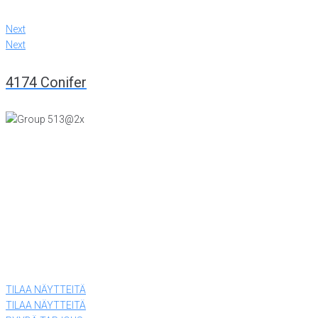
Next
Next
4174 Conifer
KONTTORI JA VIILUTEHDAS
Tiiriskankaankuja 4
15860 Hollola
(03) 874 340
LEVYTEHDAS
Tiiriskankaantie 3 ovi 27
15860 Hollola
(03) 874 340
TILAA NÄYTTEITÄ
TILAA NÄYTTEITÄ