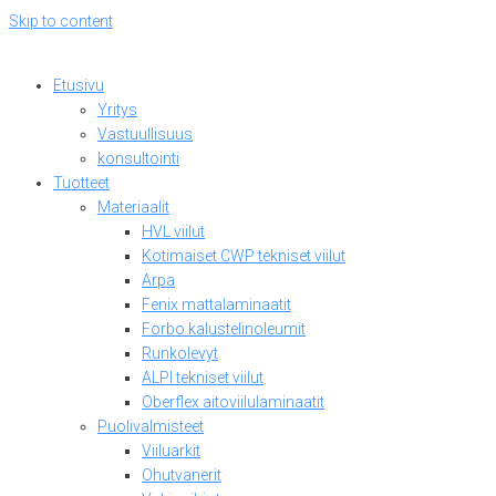
Skip to content
Etusivu
Yritys
Vastuullisuus
konsultointi
Tuotteet
Materiaalit
HVL viilut
Kotimaiset CWP tekniset viilut
Arpa
Fenix mattalaminaatit
Forbo kalustelinoleumit
Runkolevyt
ALPI tekniset viilut
Oberflex aitoviilulaminaatit
Puolivalmisteet
Viiluarkit
Ohutvanerit