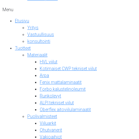
Menu
Etusivu
Yritys
Vastuullisuus
konsultointi
Tuotteet
Materiaalit
HVL viilut
Kotimaiset CWP tekniset viilut
Arpa
Fenix mattalaminaatit
Forbo kalustelinoleumit
Runkolevyt
ALPI tekniset viilut
Oberflex aitoviilulaminaatit
Puolivalmisteet
Viiluarkit
Ohutvanerit
Vakioaihiot