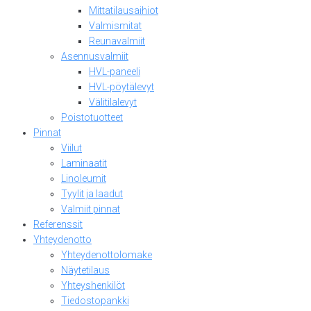
Mittatilausaihiot
Valmismitat
Reunavalmiit
Asennusvalmiit
HVL-paneeli
HVL-pöytälevyt
Välitilalevyt
Poistotuotteet
Pinnat
Viilut
Laminaatit
Linoleumit
Tyylit ja laadut
Valmiit pinnat
Referenssit
Yhteydenotto
Yhteydenottolomake
Näytetilaus
Yhteyshenkilöt
Tiedostopankki