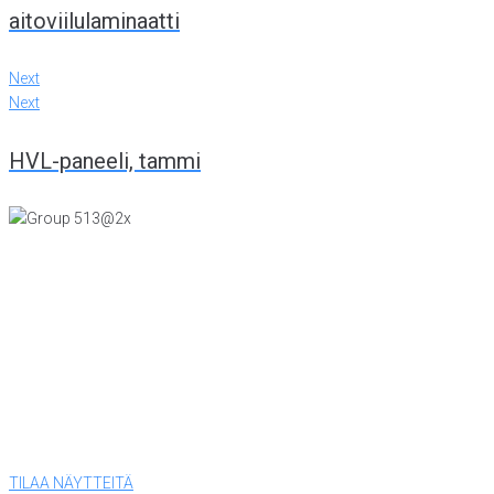
aitoviilulaminaatti
Next
Next
HVL-paneeli, tammi
KONTTORI JA VIILUTEHDAS
Tiiriskankaankuja 4
15860 Hollola
(03) 874 340
LEVYTEHDAS
Tiiriskankaantie 3 ovi 27
15860 Hollola
(03) 874 340
TILAA NÄYTTEITÄ