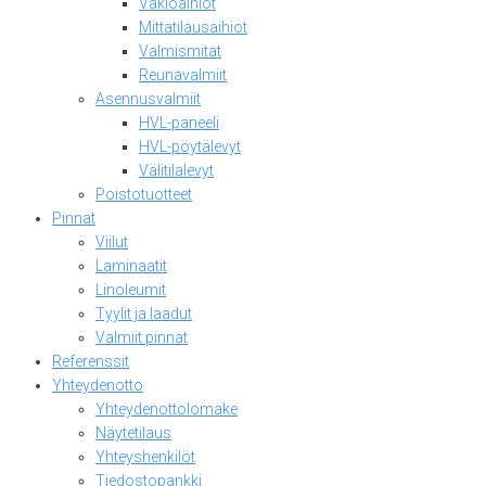
Vakioaihiot
Mittatilausaihiot
Valmismitat
Reunavalmiit
Asennusvalmiit
HVL-paneeli
HVL-pöytälevyt
Välitilalevyt
Poistotuotteet
Pinnat
Viilut
Laminaatit
Linoleumit
Tyylit ja laadut
Valmiit pinnat
Referenssit
Yhteydenotto
Yhteydenottolomake
Näytetilaus
Yhteyshenkilöt
Tiedostopankki