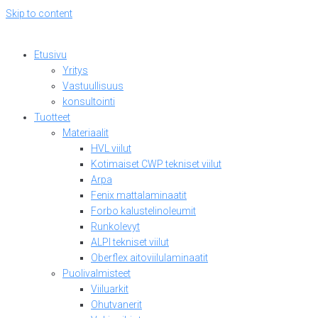
Skip to content
Etusivu
Yritys
Vastuullisuus
konsultointi
Tuotteet
Materiaalit
HVL viilut
Kotimaiset CWP tekniset viilut
Arpa
Fenix mattalaminaatit
Forbo kalustelinoleumit
Runkolevyt
ALPI tekniset viilut
Oberflex aitoviilulaminaatit
Puolivalmisteet
Viiluarkit
Ohutvanerit