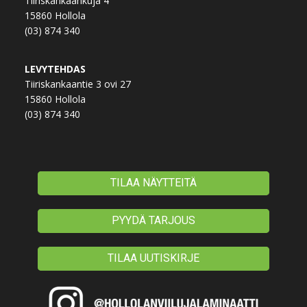
Tiiriskankaankuja 4
Nimi
15860 Hollola
(03) 874 340
Sähköposti
LEVYTEHDAS
Tiiriskankaantie 3 ovi 27
15860 Hollola
(03) 874 340
TILAA UUTISKIRJE
TILAA NÄYTTEITÄ
PYYDÄ TARJOUS
TILAA UUTISKIRJE