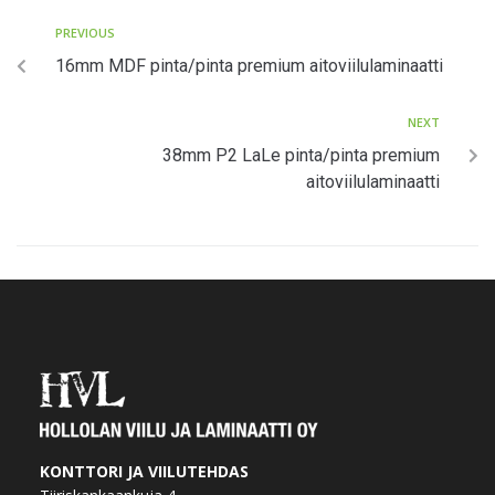
PREVIOUS
16mm MDF pinta/pinta premium aitoviilulaminaatti
NEXT
38mm P2 LaLe pinta/pinta premium
aitoviilulaminaatti
Pysy ajantasalla ajankohtaisista
tarjouksista ja kuulumisista!
KONTTORI JA VIILUTEHDAS