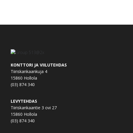
Pysy ajantasalla ajankohtaisista
tarjouksista ja kuulumisista!
Nimi
Sähköposti
KONTTORI JA VIILUTEHDAS
TILAA UUTISKIRJE
Tiiriskankaankuja 4
15860 Hollola
(03) 874 340
LEVYTEHDAS
Tiiriskankaantie 3 ovi 27
15860 Hollola
(03) 874 340