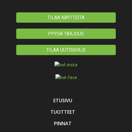
TILAA NÄYTTEITÄ
PYYDÄ TARJOUS
TILAA UUTISKIRJE
ETUSIVU
TUOTTEET
PINNAT