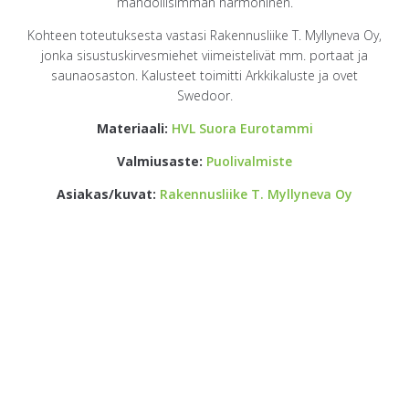
mahdollisimman harmoninen.
Kohteen toteutuksesta vastasi Rakennusliike T. Myllyneva Oy,
jonka sisustuskirvesmiehet viimeistelivät mm. portaat ja
saunaosaston. Kalusteet toimitti Arkkikaluste ja ovet
Swedoor.
Materiaali:
HVL Suora Eurotammi
Valmiusaste:
Puolivalmiste
Asiakas/kuvat:
Rakennusliike T. Myllyneva Oy