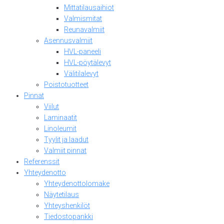
Mittatilausaihiot
Valmismitat
Reunavalmiit
Asennusvalmiit
HVL-paneeli
HVL-pöytälevyt
Välitilalevyt
Poistotuotteet
Pinnat
Viilut
Laminaatit
Linoleumit
Tyylit ja laadut
Valmiit pinnat
Referenssit
Yhteydenotto
Yhteydenottolomake
Näytetilaus
Yhteyshenkilöt
Tiedostopankki