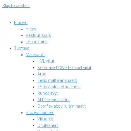
Skip to content
Etusivu
Yritys
Vastuullisuus
konsultointi
Tuotteet
Materiaalit
HVL viilut
Kotimaiset CWP tekniset viilut
Arpa
Fenix mattalaminaatit
Forbo kalustelinoleumit
Runkolevyt
ALPI tekniset viilut
Oberflex aitoviilulaminaatit
Puolivalmisteet
Viiluarkit
Ohutvanerit