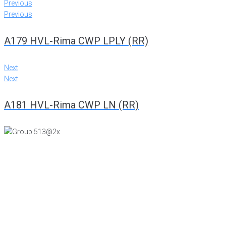
Previous
Previous
A179 HVL-Rima CWP LPLY (RR)
Next
Next
A181 HVL-Rima CWP LN (RR)
KONTTORI JA VIILUTEHDAS
Tiiriskankaankuja 4
15860 Hollola
(03) 874 340
LEVYTEHDAS
Tiiriskankaantie 3 ovi 27
15860 Hollola