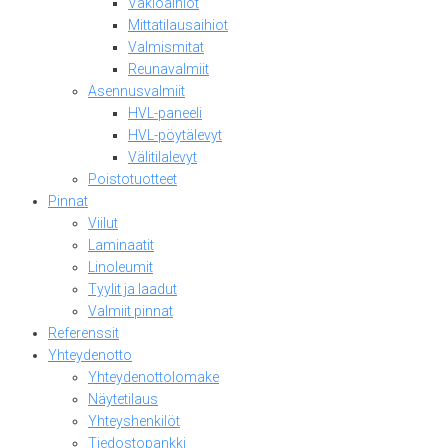
Vakioaihiot
Mittatilausaihiot
Valmismitat
Reunavalmiit
Asennusvalmiit
HVL-paneeli
HVL-pöytälevyt
Välitilalevyt
Poistotuotteet
Pinnat
Viilut
Laminaatit
Linoleumit
Tyylit ja laadut
Valmiit pinnat
Referenssit
Yhteydenotto
Yhteydenottolomake
Näytetilaus
Yhteyshenkilöt
Tiedostopankki