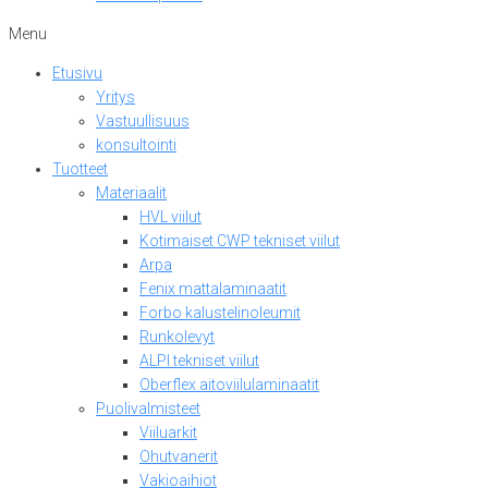
Menu
Etusivu
Yritys
Vastuullisuus
konsultointi
Tuotteet
Materiaalit
HVL viilut
Kotimaiset CWP tekniset viilut
Arpa
Fenix mattalaminaatit
Forbo kalustelinoleumit
Runkolevyt
ALPI tekniset viilut
Oberflex aitoviilulaminaatit
Puolivalmisteet
Viiluarkit
Ohutvanerit
Vakioaihiot