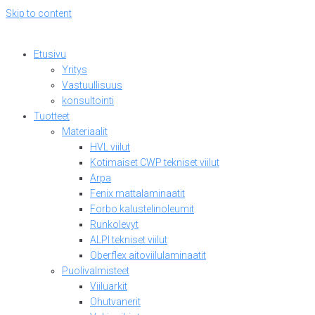
Skip to content
Etusivu
Yritys
Vastuullisuus
konsultointi
Tuotteet
Materiaalit
HVL viilut
Kotimaiset CWP tekniset viilut
Arpa
Fenix mattalaminaatit
Forbo kalustelinoleumit
Runkolevyt
ALPI tekniset viilut
Oberflex aitoviilulaminaatit
Puolivalmisteet
Viiluarkit
Ohutvanerit