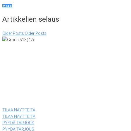
More
Artikkelien selaus
Older Posts
Older Posts
KONTTORI JA VIILUTEHDAS
Tiiriskankaankuja 4
15860 Hollola
(03) 874 340
LEVYTEHDAS
Tiiriskankaantie 3 ovi 27
15860 Hollola
(03) 874 340
TILAA NÄYTTEITÄ
TILAA NÄYTTEITÄ
PYYDÄ TARJOUS
PYYDÄ TARJOUS