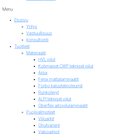
Menu
Etusivu
Yritys
Vastuullisuus
konsultointi
Tuotteet
Materiaalit
HVL viilut
Kotimaiset CWP tekniset viilut
Arpa
Fenix mattalaminaatit
Forbo kalustelinoleumit
Runkolevyt
ALPI tekniset viilut
Oberflex aitoviilulaminaatit
Puolivalmisteet
Viiluarkit
Ohutvanerit
Vakioaihiot