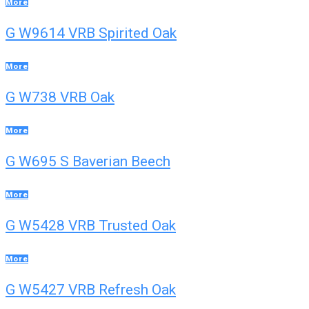
More
G W9614 VRB Spirited Oak
More
G W738 VRB Oak
More
G W695 S Baverian Beech
More
G W5428 VRB Trusted Oak
More
G W5427 VRB Refresh Oak