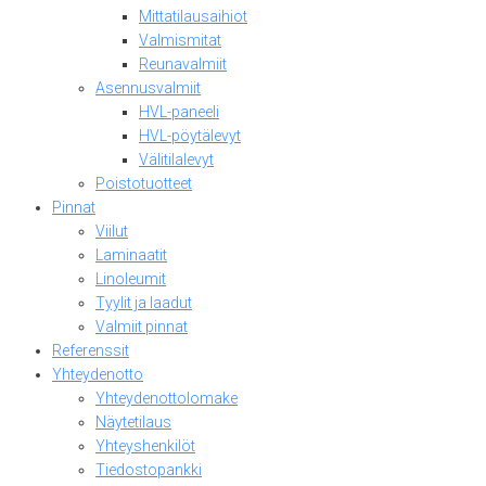
Mittatilausaihiot
Valmismitat
Reunavalmiit
Asennusvalmiit
HVL-paneeli
HVL-pöytälevyt
Välitilalevyt
Poistotuotteet
Pinnat
Viilut
Laminaatit
Linoleumit
Tyylit ja laadut
Valmiit pinnat
Referenssit
Yhteydenotto
Yhteydenottolomake
Näytetilaus
Yhteyshenkilöt
Tiedostopankki