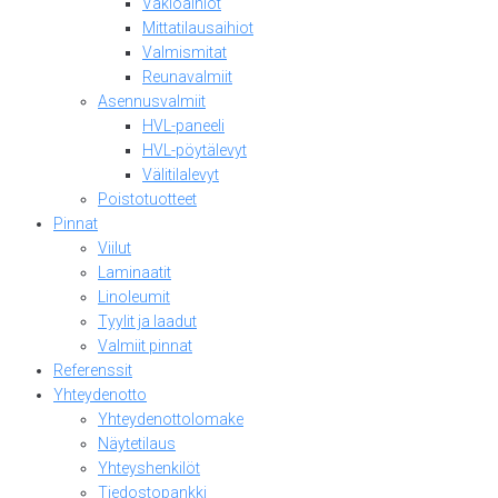
Vakioaihiot
Mittatilausaihiot
Valmismitat
Reunavalmiit
Asennusvalmiit
HVL-paneeli
HVL-pöytälevyt
Välitilalevyt
Poistotuotteet
Pinnat
Viilut
Laminaatit
Linoleumit
Tyylit ja laadut
Valmiit pinnat
Referenssit
Yhteydenotto
Yhteydenottolomake
Näytetilaus
Yhteyshenkilöt
Tiedostopankki