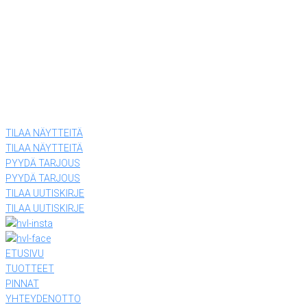
Tiiriskankaankuja 4
15860 Hollola
(03) 874 340
LEVYTEHDAS
Tiiriskankaantie 3 ovi 27
15860 Hollola
(03) 874 340
TILAA NÄYTTEITÄ
TILAA NÄYTTEITÄ
PYYDÄ TARJOUS
PYYDÄ TARJOUS
TILAA UUTISKIRJE
TILAA UUTISKIRJE
ETUSIVU
TUOTTEET
PINNAT
YHTEYDENOTTO