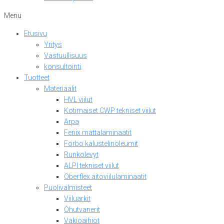
Menu
Etusivu
Yritys
Vastuullisuus
konsultointi
Tuotteet
Materiaalit
HVL viilut
Kotimaiset CWP tekniset viilut
Arpa
Fenix mattalaminaatit
Forbo kalustelinoleumit
Runkolevyt
ALPI tekniset viilut
Oberflex aitoviilulaminaatit
Puolivalmisteet
Viiluarkit
Ohutvanerit
Vakioaihiot