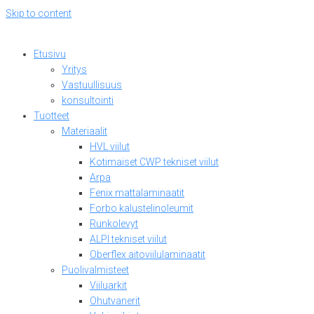
Skip to content
Etusivu
Yritys
Vastuullisuus
konsultointi
Tuotteet
Materiaalit
HVL viilut
Kotimaiset CWP tekniset viilut
Arpa
Fenix mattalaminaatit
Forbo kalustelinoleumit
Runkolevyt
ALPI tekniset viilut
Oberflex aitoviilulaminaatit
Puolivalmisteet
Viiluarkit
Ohutvanerit