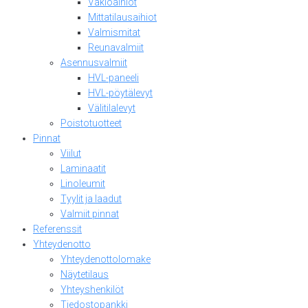
Vakioaihiot
Mittatilausaihiot
Valmismitat
Reunavalmiit
Asennusvalmiit
HVL-paneeli
HVL-pöytälevyt
Välitilalevyt
Poistotuotteet
Pinnat
Viilut
Laminaatit
Linoleumit
Tyylit ja laadut
Valmiit pinnat
Referenssit
Yhteydenotto
Yhteydenottolomake
Näytetilaus
Yhteyshenkilöt
Tiedostopankki