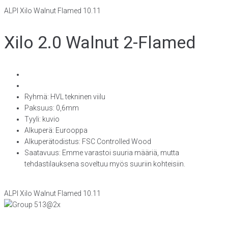
ALPI Xilo Walnut Flamed 10.11
Xilo 2.0 Walnut 2-Flamed
Ryhmä: HVL tekninen viilu
Paksuus: 0,6mm
Tyyli: kuvio
Alkuperä: Eurooppa
Alkuperätodistus: FSC Controlled Wood
Saatavuus: Emme varastoi suuria määriä, mutta
tehdastilauksena soveltuu myös suuriin kohteisiin.
ALPI Xilo Walnut Flamed 10.11
KONTTORI JA VIILUTEHDAS