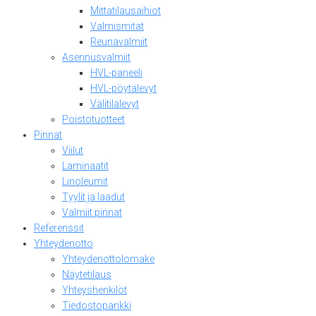
Mittatilausaihiot
Valmismitat
Reunavalmiit
Asennusvalmiit
HVL-paneeli
HVL-pöytälevyt
Välitilalevyt
Poistotuotteet
Pinnat
Viilut
Laminaatit
Linoleumit
Tyylit ja laadut
Valmiit pinnat
Referenssit
Yhteydenotto
Yhteydenottolomake
Näytetilaus
Yhteyshenkilöt
Tiedostopankki