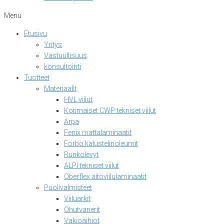
Menu
Etusivu
Yritys
Vastuullisuus
konsultointi
Tuotteet
Materiaalit
HVL viilut
Kotimaiset CWP tekniset viilut
Arpa
Fenix mattalaminaatit
Forbo kalustelinoleumit
Runkolevyt
ALPI tekniset viilut
Oberflex aitoviilulaminaatit
Puolivalmisteet
Viiluarkit
Ohutvanerit
Vakioaihiot