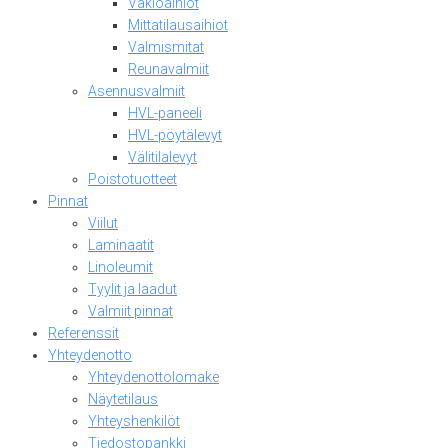
Vakioaihiot
Mittatilausaihiot
Valmismitat
Reunavalmiit
Asennusvalmiit
HVL-paneeli
HVL-pöytälevyt
Välitilalevyt
Poistotuotteet
Pinnat
Viilut
Laminaatit
Linoleumit
Tyylit ja laadut
Valmiit pinnat
Referenssit
Yhteydenotto
Yhteydenottolomake
Näytetilaus
Yhteyshenkilöt
Tiedostopankki