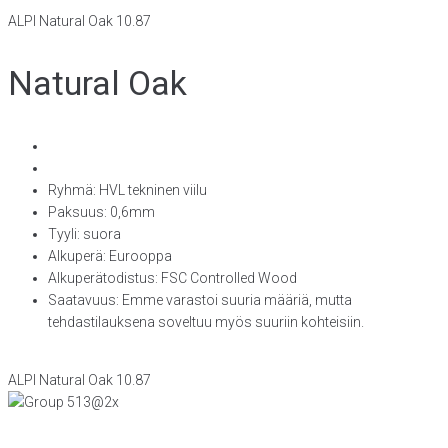
ALPI Natural Oak 10.87
Natural Oak
Ryhmä: HVL tekninen viilu
Paksuus: 0,6mm
Tyyli: suora
Alkuperä: Eurooppa
Alkuperätodistus: FSC Controlled Wood
Saatavuus: Emme varastoi suuria määriä, mutta
tehdastilauksena soveltuu myös suuriin kohteisiin.
ALPI Natural Oak 10.87
KONTTORI JA VIILUTEHDAS