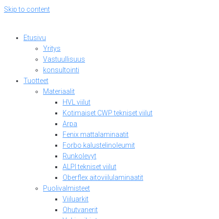
Skip to content
Etusivu
Yritys
Vastuullisuus
konsultointi
Tuotteet
Materiaalit
HVL viilut
Kotimaiset CWP tekniset viilut
Arpa
Fenix mattalaminaatit
Forbo kalustelinoleumit
Runkolevyt
ALPI tekniset viilut
Oberflex aitoviilulaminaatit
Puolivalmisteet
Viiluarkit
Ohutvanerit