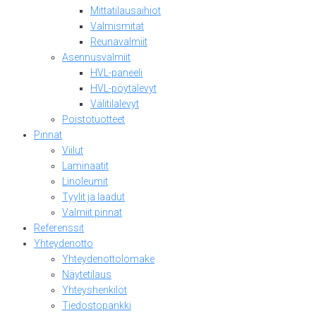
Mittatilausaihiot
Valmismitat
Reunavalmiit
Asennusvalmiit
HVL-paneeli
HVL-pöytälevyt
Välitilalevyt
Poistotuotteet
Pinnat
Viilut
Laminaatit
Linoleumit
Tyylit ja laadut
Valmiit pinnat
Referenssit
Yhteydenotto
Yhteydenottolomake
Näytetilaus
Yhteyshenkilöt
Tiedostopankki