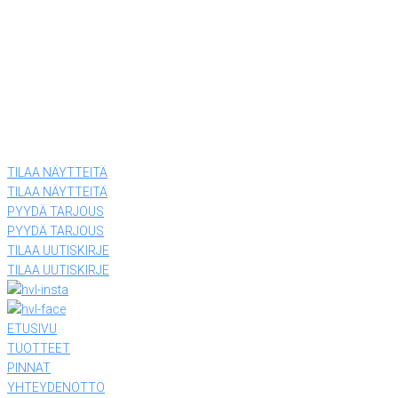
Tiiriskankaankuja 4
15860 Hollola
(03) 874 340
LEVYTEHDAS
Tiiriskankaantie 3 ovi 27
15860 Hollola
(03) 874 340
TILAA NÄYTTEITÄ
TILAA NÄYTTEITÄ
PYYDÄ TARJOUS
PYYDÄ TARJOUS
TILAA UUTISKIRJE
TILAA UUTISKIRJE
ETUSIVU
TUOTTEET
PINNAT
YHTEYDENOTTO