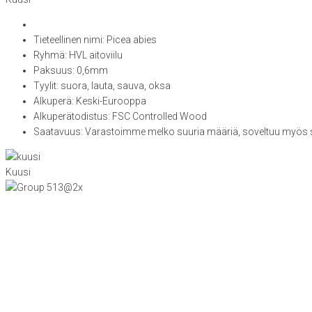
Tieteellinen nimi: Picea abies
Ryhmä: HVL aitoviilu
Paksuus: 0,6mm
Tyylit: suora, lauta, sauva, oksa
Alkuperä: Keski-Eurooppa
Alkuperätodistus: FSC Controlled Wood
Saatavuus: Varastoimme melko suuria määriä, soveltuu myös su
Kuusi
KONTTORI JA VIILUTEHDAS
Tiiriskankaankuja 4
15860 Hollola
(03) 874 340
LEVYTEHDAS
Tiiriskankaantie 3 ovi 27