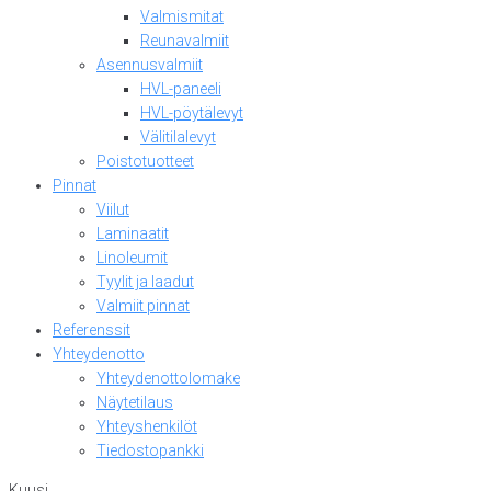
Valmismitat
Reunavalmiit
Asennusvalmiit
HVL-paneeli
HVL-pöytälevyt
Välitilalevyt
Poistotuotteet
Pinnat
Viilut
Laminaatit
Linoleumit
Tyylit ja laadut
Valmiit pinnat
Referenssit
Yhteydenotto
Yhteydenottolomake
Näytetilaus
Yhteyshenkilöt
Tiedostopankki
Kuusi