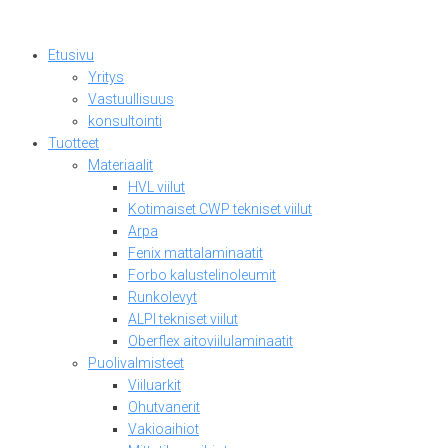
Skip
to
Etusivu
content
Yritys
Vastuullisuus
konsultointi
Tuotteet
Materiaalit
HVL viilut
Kotimaiset CWP tekniset viilut
Arpa
Fenix mattalaminaatit
Forbo kalustelinoleumit
Runkolevyt
ALPI tekniset viilut
Oberflex aitoviilulaminaatit
Puolivalmisteet
Viiluarkit
Ohutvanerit
Vakioaihiot