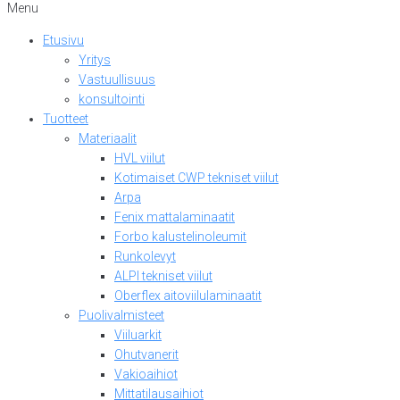
Menu
Etusivu
Yritys
Vastuullisuus
konsultointi
Tuotteet
Materiaalit
HVL viilut
Kotimaiset CWP tekniset viilut
Arpa
Fenix mattalaminaatit
Forbo kalustelinoleumit
Runkolevyt
ALPI tekniset viilut
Oberflex aitoviilulaminaatit
Puolivalmisteet
Viiluarkit
Ohutvanerit
Vakioaihiot
Mittatilausaihiot