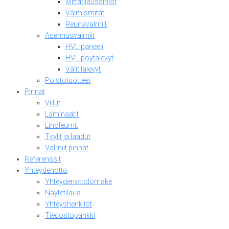
Mittatilausaihiot
Valmismitat
Reunavalmiit
Asennusvalmiit
HVL-paneeli
HVL-pöytälevyt
Välitilalevyt
Poistotuotteet
Pinnat
Viilut
Laminaatit
Linoleumit
Tyylit ja laadut
Valmiit pinnat
Referenssit
Yhteydenotto
Yhteydenottolomake
Näytetilaus
Yhteyshenkilöt
Tiedostopankki