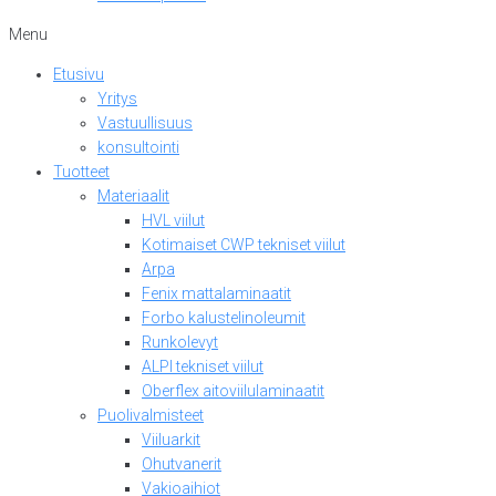
Menu
Etusivu
Yritys
Vastuullisuus
konsultointi
Tuotteet
Materiaalit
HVL viilut
Kotimaiset CWP tekniset viilut
Arpa
Fenix mattalaminaatit
Forbo kalustelinoleumit
Runkolevyt
ALPI tekniset viilut
Oberflex aitoviilulaminaatit
Puolivalmisteet
Viiluarkit
Ohutvanerit
Vakioaihiot