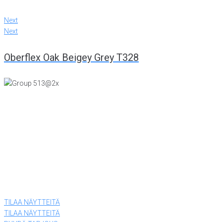
Next
Next
Oberflex Oak Beigey Grey T328
KONTTORI JA VIILUTEHDAS
Tiiriskankaankuja 4
15860 Hollola
(03) 874 340
LEVYTEHDAS
Tiiriskankaantie 3 ovi 27
15860 Hollola
(03) 874 340
TILAA NÄYTTEITÄ
TILAA NÄYTTEITÄ