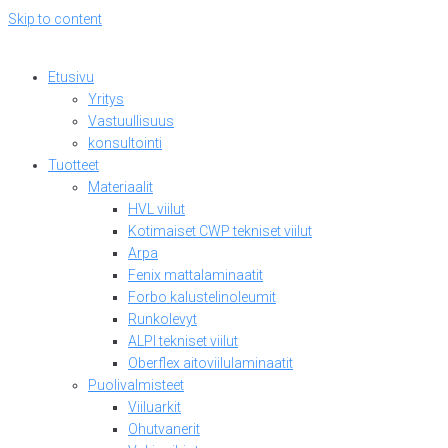
Skip to content
Etusivu
Yritys
Vastuullisuus
konsultointi
Tuotteet
Materiaalit
HVL viilut
Kotimaiset CWP tekniset viilut
Arpa
Fenix mattalaminaatit
Forbo kalustelinoleumit
Runkolevyt
ALPI tekniset viilut
Oberflex aitoviilulaminaatit
Puolivalmisteet
Viiluarkit
Ohutvanerit