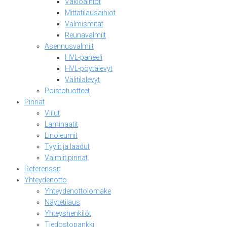
Vakioaihiot
Mittatilausaihiot
Valmismitat
Reunavalmiit
Asennusvalmiit
HVL-paneeli
HVL-pöytälevyt
Välitilalevyt
Poistotuotteet
Pinnat
Viilut
Laminaatit
Linoleumit
Tyylit ja laadut
Valmiit pinnat
Referenssit
Yhteydenotto
Yhteydenottolomake
Näytetilaus
Yhteyshenkilöt
Tiedostopankki