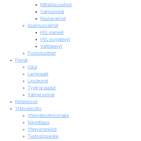
Mittatilausaihiot
Valmismitat
Reunavalmiit
Asennusvalmiit
HVL-paneeli
HVL-pöytälevyt
Välitilalevyt
Poistotuotteet
Pinnat
Viilut
Laminaatit
Linoleumit
Tyylit ja laadut
Valmiit pinnat
Referenssit
Yhteydenotto
Yhteydenottolomake
Näytetilaus
Yhteyshenkilöt
Tiedostopankki