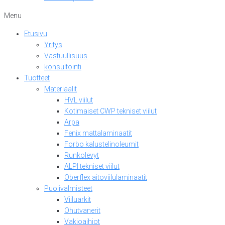
Menu
Etusivu
Yritys
Vastuullisuus
konsultointi
Tuotteet
Materiaalit
HVL viilut
Kotimaiset CWP tekniset viilut
Arpa
Fenix mattalaminaatit
Forbo kalustelinoleumit
Runkolevyt
ALPI tekniset viilut
Oberflex aitoviilulaminaatit
Puolivalmisteet
Viiluarkit
Ohutvanerit
Vakioaihiot