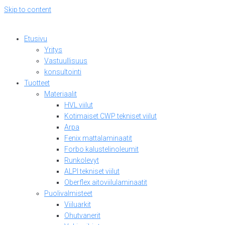
Skip to content
Etusivu
Yritys
Vastuullisuus
konsultointi
Tuotteet
Materiaalit
HVL viilut
Kotimaiset CWP tekniset viilut
Arpa
Fenix mattalaminaatit
Forbo kalustelinoleumit
Runkolevyt
ALPI tekniset viilut
Oberflex aitoviilulaminaatit
Puolivalmisteet
Viiluarkit
Ohutvanerit