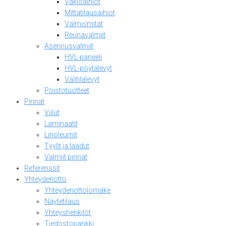
Vakioaihiot
Mittatilausaihiot
Valmismitat
Reunavalmiit
Asennusvalmiit
HVL-paneeli
HVL-pöytälevyt
Välitilalevyt
Poistotuotteet
Pinnat
Viilut
Laminaatit
Linoleumit
Tyylit ja laadut
Valmiit pinnat
Referenssit
Yhteydenotto
Yhteydenottolomake
Näytetilaus
Yhteyshenkilöt
Tiedostopankki