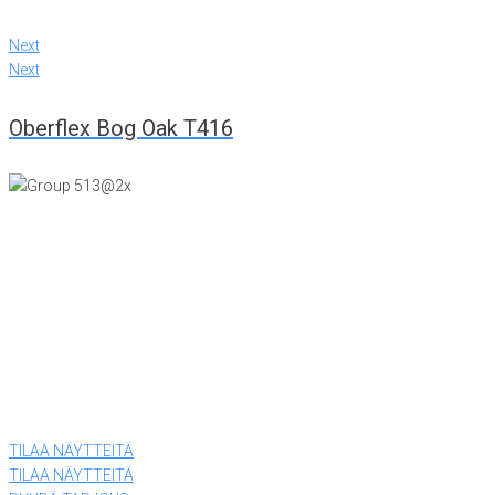
Next
Next
Oberflex Bog Oak T416
KONTTORI JA VIILUTEHDAS
Tiiriskankaankuja 4
15860 Hollola
(03) 874 340
LEVYTEHDAS
Tiiriskankaantie 3 ovi 27
15860 Hollola
(03) 874 340
TILAA NÄYTTEITÄ
TILAA NÄYTTEITÄ