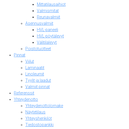
Mittatilausaihiot
Valmismitat
Reunavalmiit
Asennusvalmiit
HVL-paneeli
HVL-pöytälevyt
Välitilalevyt
Poistotuotteet
Pinnat
Viilut
Laminaatit
Linoleumit
Tyylit ja laadut
Valmiit pinnat
Referenssit
Yhteydenotto
Yhteydenottolomake
Näytetilaus
Yhteyshenkilöt
Tiedostopankki