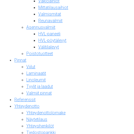
Vakioaihiot
Mittatilausaihiot
Valmismitat
Reunavalmiit
Asennusvalmiit
HVL-paneeli
HVL-pöytälevyt
Välitilalevyt
Poistotuotteet
Pinnat
Viilut
Laminaatit
Linoleumit
Tyylit ja laadut
Valmiit pinnat
Referenssit
Yhteydenotto
Yhteydenottolomake
Näytetilaus
Yhteyshenkilöt
Tiedostopankki