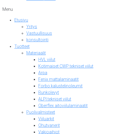
Menu
Etusivu
Yritys
Vastuullisuus
konsultointi
Tuotteet
Materiaalit
HVL viilut
Kotimaiset CWP tekniset viilut
Arpa
Fenix mattalaminaatit
Forbo kalustelinoleumit
Runkolevyt
ALPI tekniset viilut
Oberflex aitoviilulaminaatit
Puolivalmisteet
Viiluarkit
Ohutvanerit
Vakioaihiot