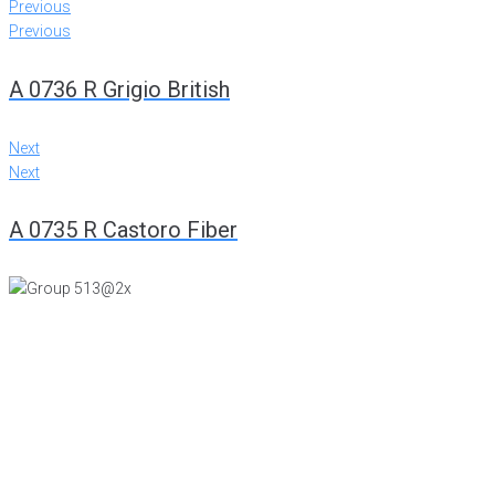
Previous
Previous
A 0736 R Grigio British
Next
Next
A 0735 R Castoro Fiber
KONTTORI JA VIILUTEHDAS
Tiiriskankaankuja 4
15860 Hollola
(03) 874 340
LEVYTEHDAS
Tiiriskankaantie 3 ovi 27
15860 Hollola