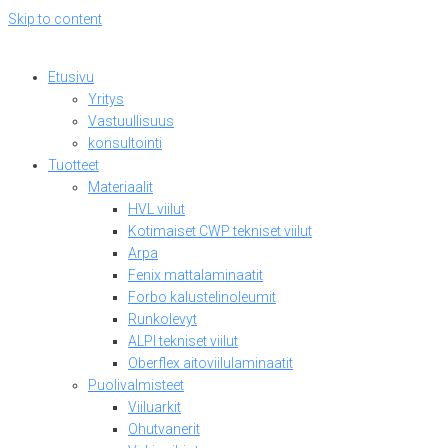
Skip to content
Etusivu
Yritys
Vastuullisuus
konsultointi
Tuotteet
Materiaalit
HVL viilut
Kotimaiset CWP tekniset viilut
Arpa
Fenix mattalaminaatit
Forbo kalustelinoleumit
Runkolevyt
ALPI tekniset viilut
Oberflex aitoviilulaminaatit
Puolivalmisteet
Viiluarkit
Ohutvanerit