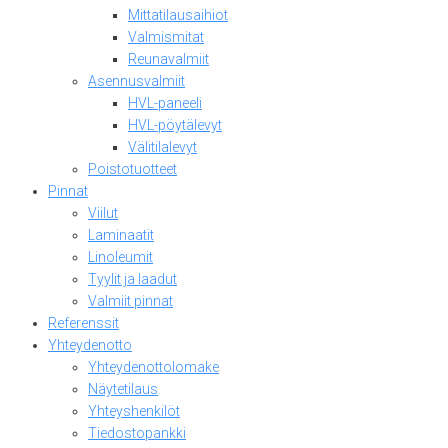
Mittatilausaihiot
Valmismitat
Reunavalmiit
Asennusvalmiit
HVL-paneeli
HVL-pöytälevyt
Välitilalevyt
Poistotuotteet
Pinnat
Viilut
Laminaatit
Linoleumit
Tyylit ja laadut
Valmiit pinnat
Referenssit
Yhteydenotto
Yhteydenottolomake
Näytetilaus
Yhteyshenkilöt
Tiedostopankki