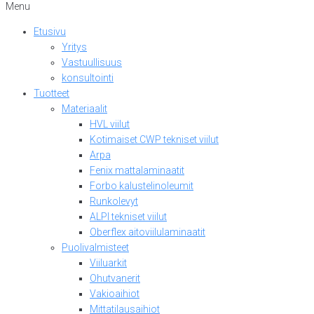
Menu
Etusivu
Yritys
Vastuullisuus
konsultointi
Tuotteet
Materiaalit
HVL viilut
Kotimaiset CWP tekniset viilut
Arpa
Fenix mattalaminaatit
Forbo kalustelinoleumit
Runkolevyt
ALPI tekniset viilut
Oberflex aitoviilulaminaatit
Puolivalmisteet
Viiluarkit
Ohutvanerit
Vakioaihiot
Mittatilausaihiot