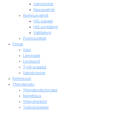
Valmismitat
Reunavalmiit
Asennusvalmiit
HVL-paneeli
HVL-pöytälevyt
Välitilalevyt
Poistotuotteet
Pinnat
Viilut
Laminaatit
Linoleumit
Tyylit ja laadut
Valmiit pinnat
Referenssit
Yhteydenotto
Yhteydenottolomake
Näytetilaus
Yhteyshenkilöt
Tiedostopankki