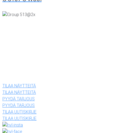
KONTTORI JA VIILUTEHDAS
Tiiriskankaankuja 4
15860 Hollola
(03) 874 340
LEVYTEHDAS
Tiiriskankaantie 3 ovi 27
15860 Hollola
(03) 874 340
TILAA NÄYTTEITÄ
TILAA NÄYTTEITÄ
PYYDÄ TARJOUS
PYYDÄ TARJOUS
TILAA UUTISKIRJE
TILAA UUTISKIRJE