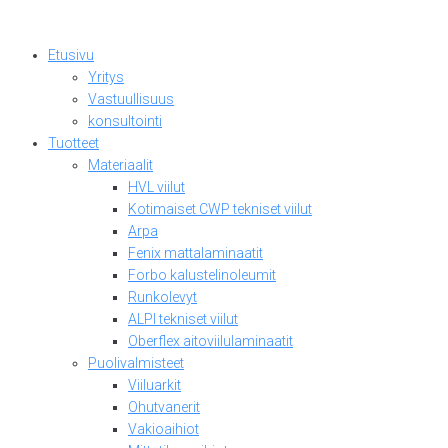
Skip
to
Etusivu
content
Yritys
Vastuullisuus
konsultointi
Tuotteet
Materiaalit
HVL viilut
Kotimaiset CWP tekniset viilut
Arpa
Fenix mattalaminaatit
Forbo kalustelinoleumit
Runkolevyt
ALPI tekniset viilut
Oberflex aitoviilulaminaatit
Puolivalmisteet
Viiluarkit
Ohutvanerit
Vakioaihiot