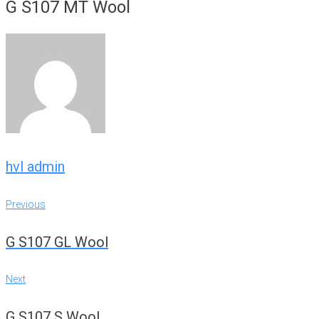
G S107 MT Wool
hvl admin
Artikkelien
Previous
Previous
selaus
G S107 GL Wool
Next
Next
G S107 S Wool