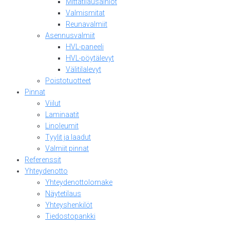
Mittatilausaihiot
Valmismitat
Reunavalmiit
Asennusvalmiit
HVL-paneeli
HVL-pöytälevyt
Välitilalevyt
Poistotuotteet
Pinnat
Viilut
Laminaatit
Linoleumit
Tyylit ja laadut
Valmiit pinnat
Referenssit
Yhteydenotto
Yhteydenottolomake
Näytetilaus
Yhteyshenkilöt
Tiedostopankki