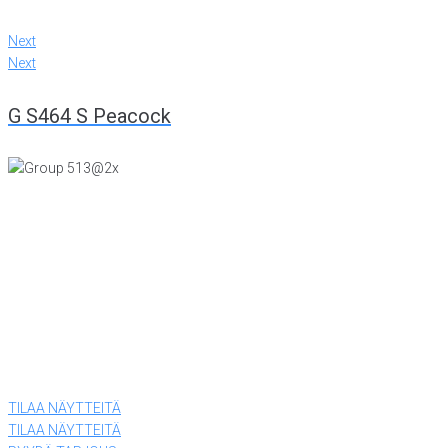
Next
Next
G S464 S Peacock
KONTTORI JA VIILUTEHDAS
Tiiriskankaankuja 4
15860 Hollola
(03) 874 340
LEVYTEHDAS
Tiiriskankaantie 3 ovi 27
15860 Hollola
(03) 874 340
TILAA NÄYTTEITÄ
TILAA NÄYTTEITÄ