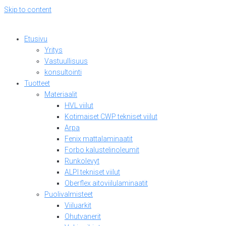
Skip to content
Etusivu
Yritys
Vastuullisuus
konsultointi
Tuotteet
Materiaalit
HVL viilut
Kotimaiset CWP tekniset viilut
Arpa
Fenix mattalaminaatit
Forbo kalustelinoleumit
Runkolevyt
ALPI tekniset viilut
Oberflex aitoviilulaminaatit
Puolivalmisteet
Viiluarkit
Ohutvanerit