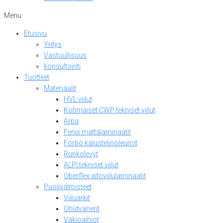
Menu
Etusivu
Yritys
Vastuullisuus
konsultointi
Tuotteet
Materiaalit
HVL viilut
Kotimaiset CWP tekniset viilut
Arpa
Fenix mattalaminaatit
Forbo kalustelinoleumit
Runkolevyt
ALPI tekniset viilut
Oberflex aitoviilulaminaatit
Puolivalmisteet
Viiluarkit
Ohutvanerit
Vakioaihiot