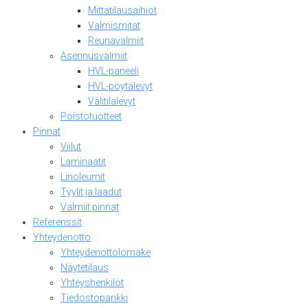
Mittatilausaihiot
Valmismitat
Reunavalmiit
Asennusvalmiit
HVL-paneeli
HVL-pöytälevyt
Välitilalevyt
Poistotuotteet
Pinnat
Viilut
Laminaatit
Linoleumit
Tyylit ja laadut
Valmiit pinnat
Referenssit
Yhteydenotto
Yhteydenottolomake
Näytetilaus
Yhteyshenkilöt
Tiedostopankki