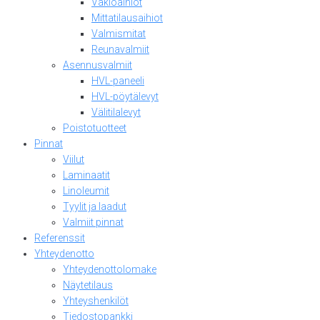
Vakioaihiot
Mittatilausaihiot
Valmismitat
Reunavalmiit
Asennusvalmiit
HVL-paneeli
HVL-pöytälevyt
Välitilalevyt
Poistotuotteet
Pinnat
Viilut
Laminaatit
Linoleumit
Tyylit ja laadut
Valmiit pinnat
Referenssit
Yhteydenotto
Yhteydenottolomake
Näytetilaus
Yhteyshenkilöt
Tiedostopankki