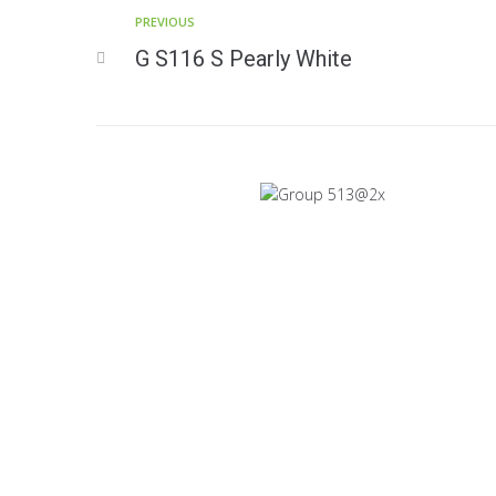
Nimi
PREVIOUS
G S116 S Pearly White
Sähköposti
KONTTORI JA VIILUTEHDAS
Tiiriskankaankuja 4
15860 Hollola
(03) 874 340
LEVYTEHDAS
Tiiriskankaantie 3 ovi 27
15860 Hollola
(03) 874 340