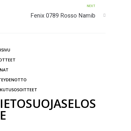
NEXT
Fenix 0789 Rosso Namib
USIVU
OTTEET
NNAT
TEYDENOTTO
SKUTUSOSOITTEET
IETOSUOJASELOS
E