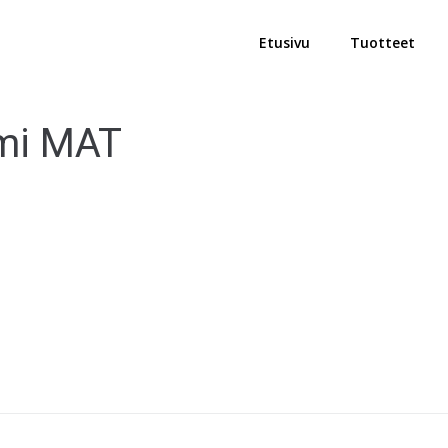
Etusivu
Tuotteet
ami MAT
 ajankohtaisista tarjouksista ja kuulumisista!