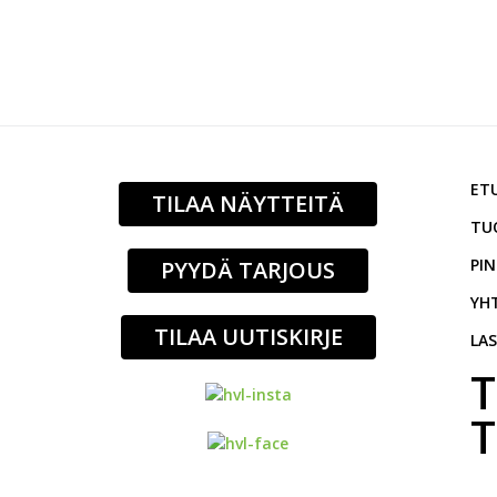
TILAA UUTISKIRJE
ET
TILAA NÄYTTEITÄ
TU
PI
PYYDÄ TARJOUS
YH
TILAA UUTISKIRJE
LA
T
T