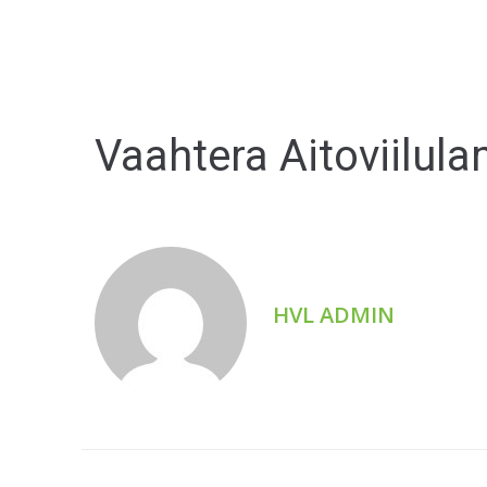
Vaahtera Aitoviilul
HVL ADMIN
Pysy ajantasalla