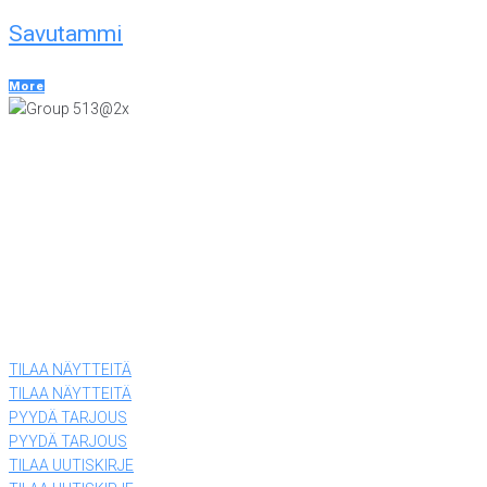
Savutammi
More
KONTTORI JA VIILUTEHDAS
Tiiriskankaankuja 4
15860 Hollola
(03) 874 340
LEVYTEHDAS
Tiiriskankaantie 3 ovi 27
15860 Hollola
(03) 874 340
TILAA NÄYTTEITÄ
TILAA NÄYTTEITÄ
PYYDÄ TARJOUS
PYYDÄ TARJOUS
TILAA UUTISKIRJE