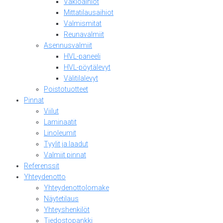
Vakioaihiot
Mittatilausaihiot
Valmismitat
Reunavalmiit
Asennusvalmiit
HVL-paneeli
HVL-pöytälevyt
Välitilalevyt
Poistotuotteet
Pinnat
Viilut
Laminaatit
Linoleumit
Tyylit ja laadut
Valmiit pinnat
Referenssit
Yhteydenotto
Yhteydenottolomake
Näytetilaus
Yhteyshenkilöt
Tiedostopankki