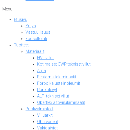
Menu
Etusivu
Yritys
Vastuullisuus
konsultointi
Tuotteet
Materiaalit
HVL viilut
Kotimaiset CWP tekniset viilut
Arpa
Fenix mattalaminaatit
Forbo kalustelinoleumit
Runkolevyt
ALPI tekniset viilut
Oberflex aitoviilulaminaatit
Puolivalmisteet
Viiluarkit
Ohutvanerit
Vakioaihiot