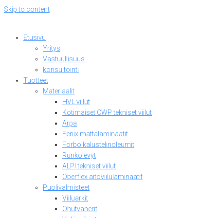
Skip to content
Etusivu
Yritys
Vastuullisuus
konsultointi
Tuotteet
Materiaalit
HVL viilut
Kotimaiset CWP tekniset viilut
Arpa
Fenix mattalaminaatit
Forbo kalustelinoleumit
Runkolevyt
ALPI tekniset viilut
Oberflex aitoviilulaminaatit
Puolivalmisteet
Viiluarkit
Ohutvanerit