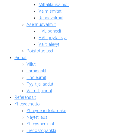
Mittatilausaihiot
Valmismitat
Reunavalmiit
Asennusvalmiit
HVL-paneeli
HVL-pöytälevyt
Välitilalevyt
Poistotuotteet
Pinnat
Viilut
Laminaatit
Linoleumit
Tyylit ja laadut
Valmiit pinnat
Referenssit
Yhteydenotto
Yhteydenottolomake
Näytetilaus
Yhteyshenkilöt
Tiedostopankki